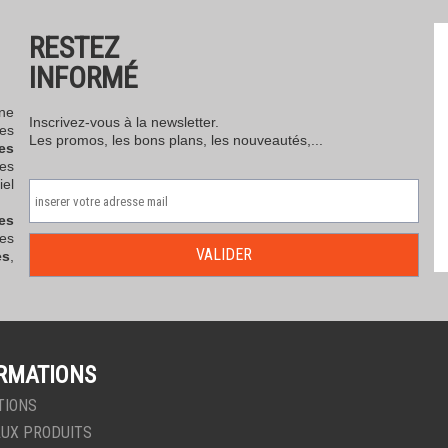
RESTEZ
INFORMÉ
ne
Inscrivez-vous à la newsletter.
ces
Les promos, les bons plans, les nouveautés,...
es
es
iel
es
es
es
,
RMATIONS
TIONS
UX PRODUITS