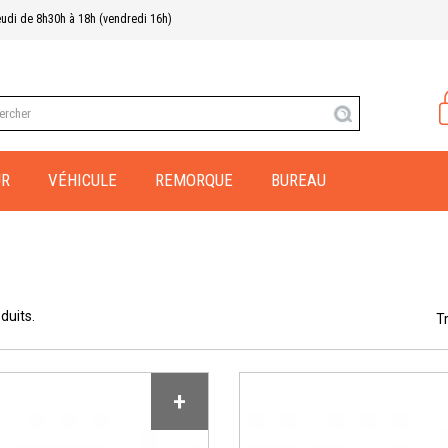
eudi de 8h30h à 18h (vendredi 16h)
UR
VÉHICULE
REMORQUE
BUREAU
oduits.
Tr
+